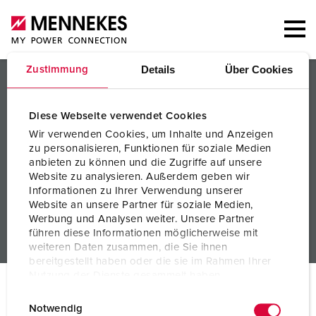
Details
Über Cookies
Zustimmung
PRODUCTS/SOLUTIONS
SERVICES
Diese Webseite verwendet Cookies
Wir verwenden Cookies, um Inhalte und Anzeigen
KNOWLEDGE
zu personalisieren, Funktionen für soziale Medien
anbieten zu können und die Zugriffe auf unsere
COMPANY
Website zu analysieren. Außerdem geben wir
Informationen zu Ihrer Verwendung unserer
Website an unsere Partner für soziale Medien,
Werbung und Analysen weiter. Unsere Partner
führen diese Informationen möglicherweise mit
weiteren Daten zusammen, die Sie ihnen
bereitgestellt haben oder die sie im Rahmen Ihrer
Nutzung der Dienste gesammelt haben.
© MENNEKES 2026
All rights reserved
E
Datenschutzerklärung
Impressum
Notwendig
Imprint
Privacy
Terms and conditions
i