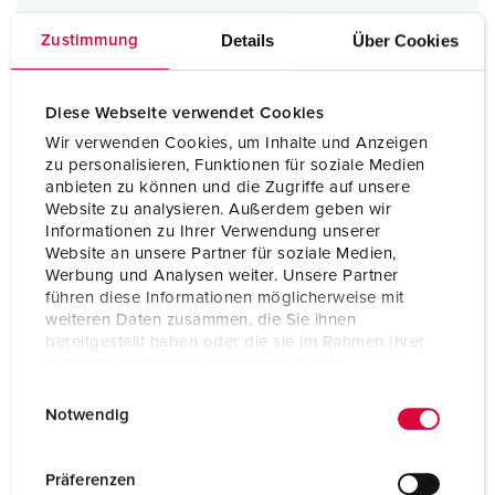
Details
Über Cookies
Zustimmung
Diese Webseite verwendet Cookies
Wir verwenden Cookies, um Inhalte und Anzeigen
zu personalisieren, Funktionen für soziale Medien
anbieten zu können und die Zugriffe auf unsere
Website zu analysieren. Außerdem geben wir
Informationen zu Ihrer Verwendung unserer
Website an unsere Partner für soziale Medien,
Werbung und Analysen weiter. Unsere Partner
führen diese Informationen möglicherweise mit
weiteren Daten zusammen, die Sie ihnen
bereitgestellt haben oder die sie im Rahmen Ihrer
Nutzung der Dienste gesammelt haben.
E
Datenschutzerklärung
Impressum
Notwendig
i
n
w
Präferenzen