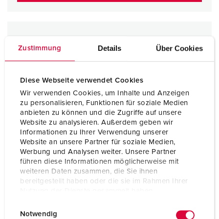
Details
Über Cookies
Zustimmung
Diese Webseite verwendet Cookies
Wir verwenden Cookies, um Inhalte und Anzeigen
zu personalisieren, Funktionen für soziale Medien
anbieten zu können und die Zugriffe auf unsere
Website zu analysieren. Außerdem geben wir
Informationen zu Ihrer Verwendung unserer
Website an unsere Partner für soziale Medien,
Werbung und Analysen weiter. Unsere Partner
führen diese Informationen möglicherweise mit
weiteren Daten zusammen, die Sie ihnen
bereitgestellt haben oder die sie im Rahmen Ihrer
Nutzung der Dienste gesammelt haben.
E
Datenschutzerklärung
Impressum
Notwendig
i