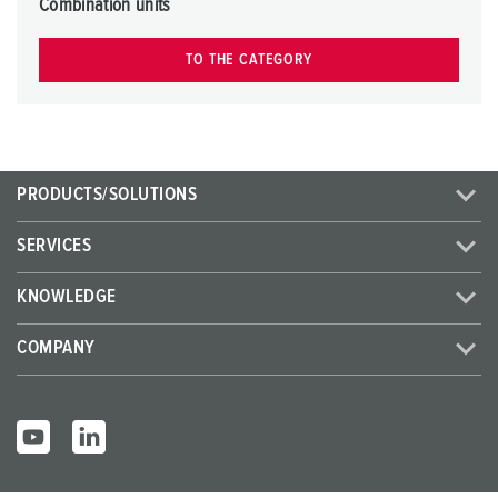
h
Combination units
l
TO THE CATEGORY
PRODUCTS/SOLUTIONS
SERVICES
KNOWLEDGE
COMPANY