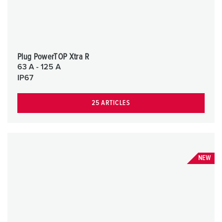
Plug PowerTOP Xtra R
63 A - 125 A
IP67
25 ARTICLES
NEW