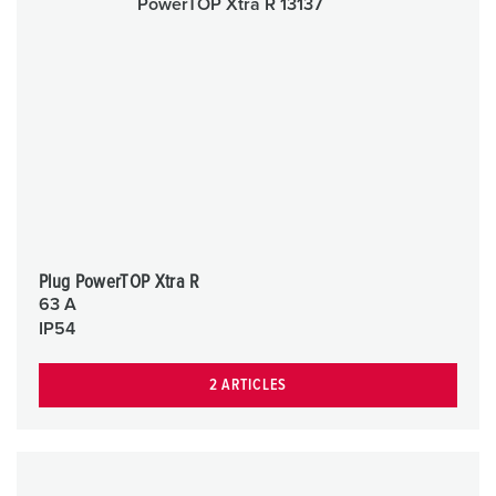
Plug PowerTOP Xtra R
63 A
IP54
2 ARTICLES