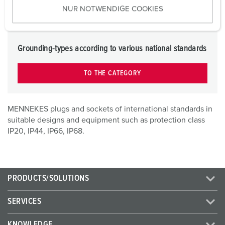
NUR NOTWENDIGE COOKIES
s
w
a
h
Grounding-types according to various national standards
l
TO THE CATEGORY
MENNEKES plugs and sockets of international standards in
suitable designs and equipment such as protection class
IP20, IP44, IP66, IP68.
PRODUCTS/SOLUTIONS
SERVICES
KNOWLEDGE