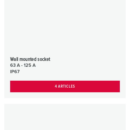
Wall mounted socket
63 A - 125 A
IP67
4 ARTICLES