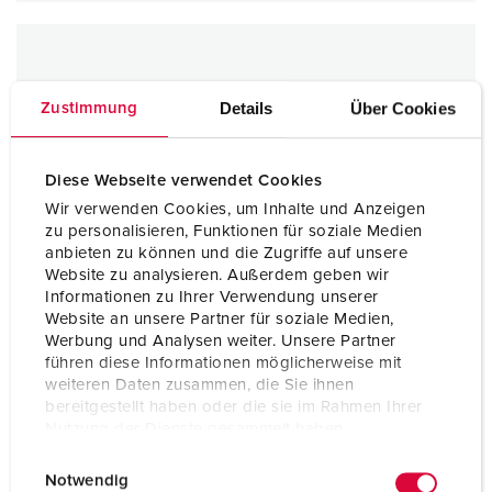
Details
Über Cookies
Zustimmung
Diese Webseite verwendet Cookies
Wir verwenden Cookies, um Inhalte und Anzeigen
zu personalisieren, Funktionen für soziale Medien
anbieten zu können und die Zugriffe auf unsere
Website zu analysieren. Außerdem geben wir
Informationen zu Ihrer Verwendung unserer
Website an unsere Partner für soziale Medien,
Werbung und Analysen weiter. Unsere Partner
führen diese Informationen möglicherweise mit
weiteren Daten zusammen, die Sie ihnen
bereitgestellt haben oder die sie im Rahmen Ihrer
Nutzung der Dienste gesammelt haben.
E
Datenschutzerklärung
Impressum
Notwendig
i