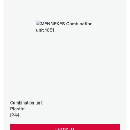
h
l
Combination unit
Plastic
IP44
1 ARTICLES