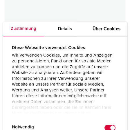
Hinged lid
Details
Über Cookies
Zustimmung
1 ARTICLES
Diese Webseite verwendet Cookies
Wir verwenden Cookies, um Inhalte und Anzeigen
zu personalisieren, Funktionen für soziale Medien
anbieten zu können und die Zugriffe auf unsere
Website zu analysieren. Außerdem geben wir
Informationen zu Ihrer Verwendung unserer
Website an unsere Partner für soziale Medien,
Werbung und Analysen weiter. Unsere Partner
führen diese Informationen möglicherweise mit
weiteren Daten zusammen, die Sie ihnen
bereitgestellt haben oder die sie im Rahmen Ihrer
Nutzung der Dienste gesammelt haben.
E
Datenschutzerklärung
Impressum
Notwendig
i