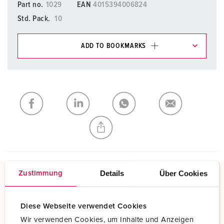
Part no.
1029
EAN
4015394006824
Std. Pack.
10
ADD TO BOOKMARKS
You can manage our products in various lists in the
shopping list / shopping basket area.
My list
(0)
ADD
CREATE A NEW LIST
Details
Über Cookies
Zustimmung
Screw terminals
Standard screw terminals
Diese Webseite verwendet Cookies
Wir verwenden Cookies, um Inhalte und Anzeigen