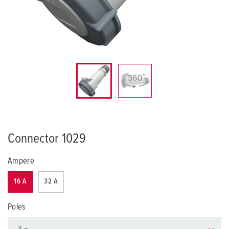
Connector 1029
Ampere
16 A
32 A
Poles