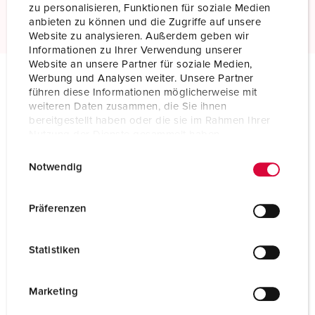
Read more
zu personalisieren, Funktionen für soziale Medien
anbieten zu können und die Zugriffe auf unsere
Website zu analysieren. Außerdem geben wir
Informationen zu Ihrer Verwendung unserer
Website an unsere Partner für soziale Medien,
Werbung und Analysen weiter. Unsere Partner
führen diese Informationen möglicherweise mit
Technical specifications
weiteren Daten zusammen, die Sie ihnen
Connector 1029
bereitgestellt haben oder die sie im Rahmen Ihrer
Nutzung der Dienste gesammelt haben.
Ampere
16 A
E
Datenschutzerklärung
Impressum
Notwendig
i
Poles
3 p
n
Voltage
Isolating transformer
w
Präferenzen
i
Clock position
12 h
l
Statistiken
l
Connection technology
Screw terminals
i
Contact
standard
g
Marketing
u