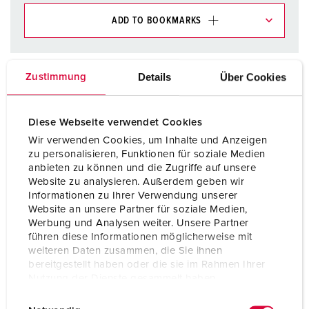
ADD TO BOOKMARKS
You can manage our products in various lists in the
shopping list / shopping basket area.
Details
Über Cookies
Zustimmung
My list
(0)
ADD
CREATE A NEW LIST
Diese Webseite verwendet Cookies
Wir verwenden Cookies, um Inhalte und Anzeigen
zu personalisieren, Funktionen für soziale Medien
anbieten zu können und die Zugriffe auf unsere
Website zu analysieren. Außerdem geben wir
Informationen zu Ihrer Verwendung unserer
Datasheets & Downloads
Website an unsere Partner für soziale Medien,
Set of chains 106123
Werbung und Analysen weiter. Unsere Partner
führen diese Informationen möglicherweise mit
Product info
weiteren Daten zusammen, die Sie ihnen
Set of chains 106123
bereitgestellt haben oder die sie im Rahmen Ihrer
PDF, 75 KB
Nutzung der Dienste gesammelt haben.
E
Datenschutzerklärung
Impressum