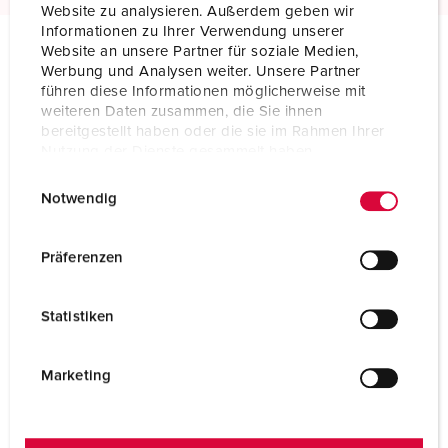
Website zu analysieren. Außerdem geben wir
Informationen zu Ihrer Verwendung unserer
Website an unsere Partner für soziale Medien,
Werbung und Analysen weiter. Unsere Partner
Technical specifications
führen diese Informationen möglicherweise mit
Panel mounted inlet 1080
weiteren Daten zusammen, die Sie ihnen
bereitgestellt haben oder die sie im Rahmen Ihrer
Ampere
32 A
Nutzung der Dienste gesammelt haben.
E
Datenschutzerklärung
Impressum
Poles
7 p
Notwendig
i
Voltage
500 V
n
w
Präferenzen
Clock position
7 h
i
l
Hertz
50-60 Hz
Statistiken
l
i
Connection technology
Screw terminals
g
Marketing
Contact
highly heat resistant contact carrier
u
nickel plated contacts
n
g