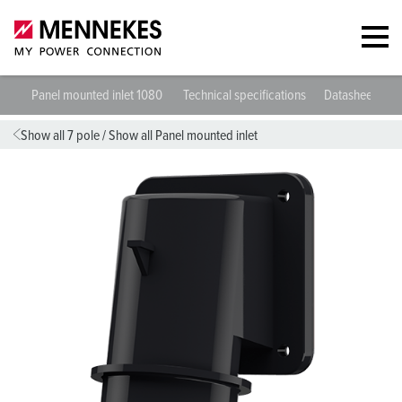
Panel mounted inlet 1080
Technical specifications
Datasheets & 
Show all 7 pole
/
Show all Panel mounted inlet