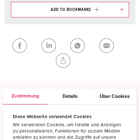
ADD TO BOOKMARKS
You can manage our products in various lists in the
shopping list / shopping basket area.
My list
(0)
ADD
CREATE A NEW LIST
Details
Über Cookies
Zustimmung
Screw terminals
Standard screw terminals
Diese Webseite verwendet Cookies
Read more
Wir verwenden Cookies, um Inhalte und Anzeigen
zu personalisieren, Funktionen für soziale Medien
anbieten zu können und die Zugriffe auf unsere