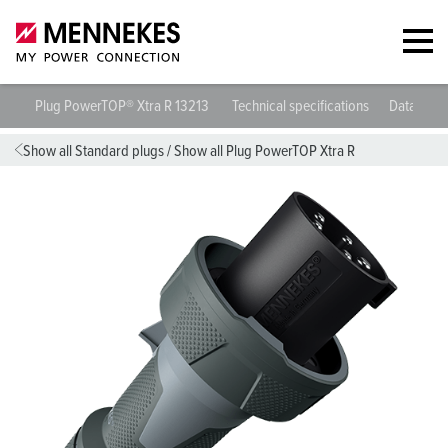
Plug PowerTOP® Xtra R 13213
Technical specifications
Datasheet
Show all Standard plugs
/
Show all Plug PowerTOP Xtra R