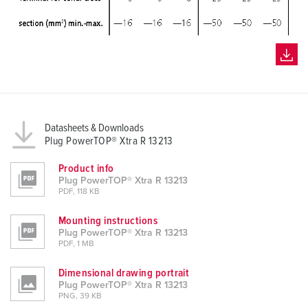
h
l
Datasheets & Downloads
Plug PowerTOP® Xtra R 13213
Product info
Plug PowerTOP® Xtra R 13213
PDF, 118 KB
Mounting instructions
Plug PowerTOP® Xtra R 13213
PDF, 1 MB
Dimensional drawing portrait
Plug PowerTOP® Xtra R 13213
PNG, 39 KB