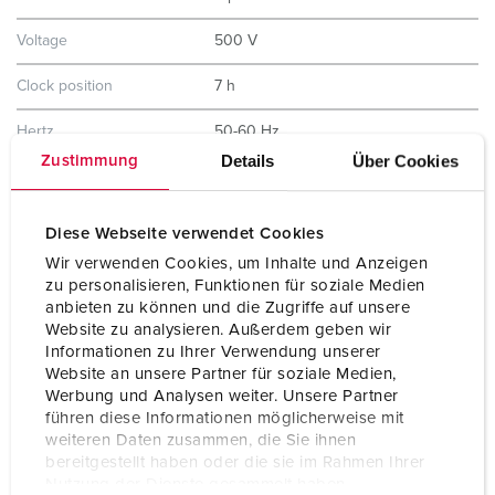
Voltage
500 V
Clock position
7 h
Hertz
50-60 Hz
Details
Über Cookies
Zustimmung
Connection technology
Screw terminals
Contact
highly heat resistant contact carrier
Diese Webseite verwendet Cookies
nickel plated contacts
Wir verwenden Cookies, um Inhalte und Anzeigen
zu personalisieren, Funktionen für soziale Medien
Protection type
IP67
anbieten zu können und die Zugriffe auf unsere
Website zu analysieren. Außerdem geben wir
Weight
880 g
Informationen zu Ihrer Verwendung unserer
Website an unsere Partner für soziale Medien,
Certifications
CB Zertifikat
Werbung und Analysen weiter. Unsere Partner
VDE
EAC
führen diese Informationen möglicherweise mit
CQC
weiteren Daten zusammen, die Sie ihnen
bereitgestellt haben oder die sie im Rahmen Ihrer
Nutzung der Dienste gesammelt haben.