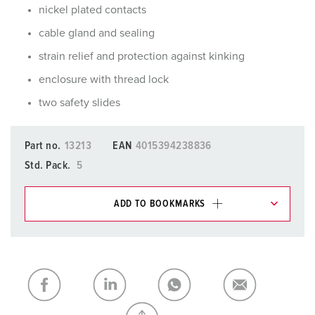
nickel plated contacts
cable gland and sealing
strain relief and protection against kinking
enclosure with thread lock
two safety slides
Part no.
13213
EAN
4015394238836
Std. Pack.
5
ADD TO BOOKMARKS
You can manage our products in various lists in the
shopping list / shopping basket area.
My list
(0)
ADD
CREATE A NEW LIST