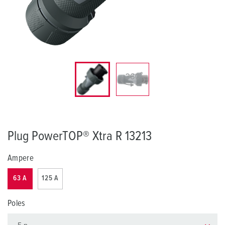
Plug PowerTOP® Xtra R 13213
Ampere
63 A
125 A
Poles