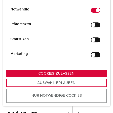
E
Datenschutzerklärung
Impressum
Notwendig
i
n
w
Präferenzen
i
l
Statistiken
l
i
g
Marketing
u
n
g
COOKIES ZULASSEN
s
AUSWAHL ERLAUBEN
a
u
NUR NOTWENDIGE COOKIES
s
w
a