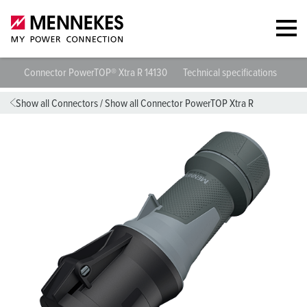
Connector PowerTOP® Xtra R 14130
Technical specifications
Dat
Show all Connectors
/
Show all Connector PowerTOP Xtra R