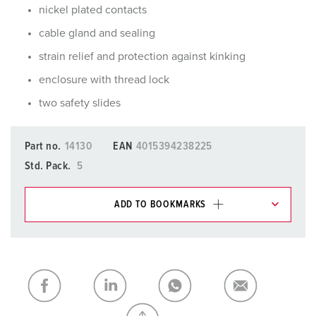
nickel plated contacts
cable gland and sealing
strain relief and protection against kinking
enclosure with thread lock
two safety slides
Part no.
14130
EAN
4015394238225
Std. Pack.
5
ADD TO BOOKMARKS
You can manage our products in various lists in the
shopping list / shopping basket area.
My list
(0)
ADD
CREATE A NEW LIST