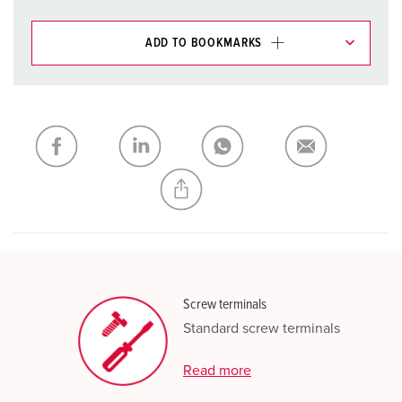
ADD TO BOOKMARKS
You can manage our products in various lists in the
shopping list / shopping basket area.
My list
(0)
ADD
CREATE A NEW LIST
Screw terminals
Standard screw terminals
Read more