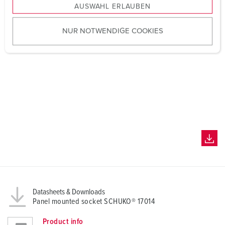
AUSWAHL ERLAUBEN
a
u
NUR NOTWENDIGE COOKIES
s
w
a
h
l
Datasheets & Downloads
Panel mounted socket SCHUKO® 17014
Product info