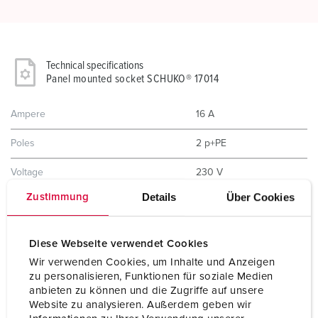
Technical specifications
Panel mounted socket SCHUKO® 17014
Ampere
16 A
Poles
2 p+PE
Voltage
230 V
Details
Über Cookies
Zustimmung
Connection technology
Screw terminals
Contact
standard
Diese Webseite verwendet Cookies
Protection type
IP68
Wir verwenden Cookies, um Inhalte und Anzeigen
zu personalisieren, Funktionen für soziale Medien
Shutter
Yes
anbieten zu können und die Zugriffe auf unsere
Website zu analysieren. Außerdem geben wir