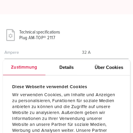
Technical specifications
Plug AM-TOP® 2117
Ampere
32 A
Poles
3 p
Details
Über Cookies
Zustimmung
Voltage
50-250 V
Diese Webseite verwendet Cookies
Clock position
3 h
Wir verwenden Cookies, um Inhalte und Anzeigen
zu personalisieren, Funktionen für soziale Medien
Hertz
(DC)
anbieten zu können und die Zugriffe auf unsere
Website zu analysieren. Außerdem geben wir
Connection technology
Screw terminals
Informationen zu Ihrer Verwendung unserer
Website an unsere Partner für soziale Medien,
Contact
standard
Werbung und Analysen weiter. Unsere Partner