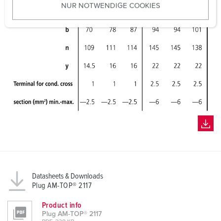
NUR NOTWENDIGE COOKIES
s
w
a
h
l
Datasheets & Downloads
Plug AM-TOP® 2117
Product info
Plug AM-TOP® 2117