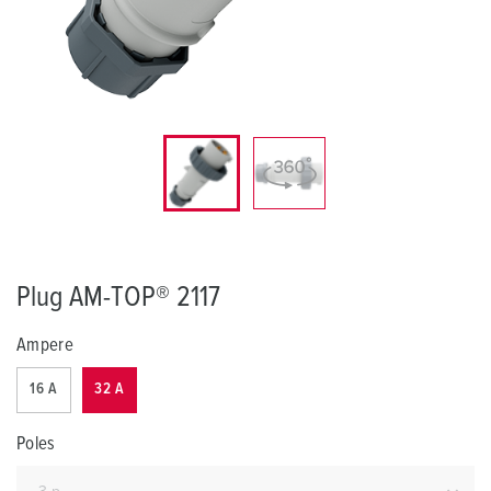
Plug AM-TOP® 2117
Ampere
16 A
32 A
Poles