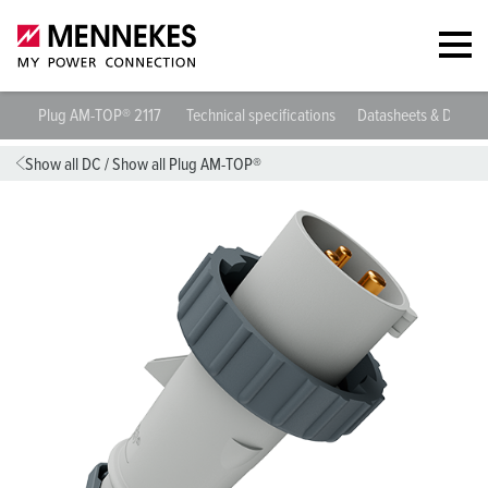
Plug AM-TOP® 2117
Technical specifications
Datasheets & Downl
Show all DC
/
Show all Plug AM-TOP®