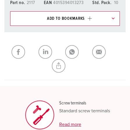
Part no.
2117
EAN
4015394013273
Std. Pack.
10
ADD TO BOOKMARKS
You can manage our products in various lists in the
shopping list / shopping basket area.
My list
(0)
ADD
CREATE A NEW LIST
Screw terminals
Standard screw terminals
Read more