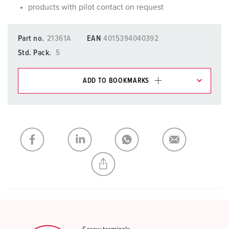
products with pilot contact on request
Part no.
21361A
EAN
4015394040392
Std. Pack.
5
ADD TO BOOKMARKS
You can manage our products in various lists in the
shopping list / shopping basket area.
My list
(0)
ADD
CREATE A NEW LIST