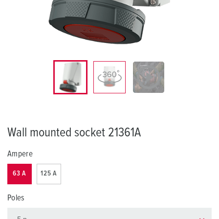
Wall mounted socket 21361A
Ampere
63 A
125 A
Poles