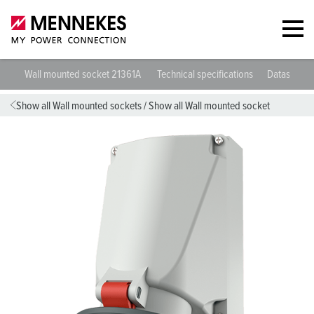
Wall mounted socket 21361A
Technical specifications
Datasheets
Show all Wall mounted sockets
/
Show all Wall mounted socket