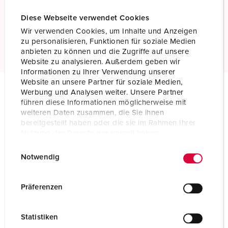
Screw terminals
Standard screw terminals
Diese Webseite verwendet Cookies
Wir verwenden Cookies, um Inhalte und Anzeigen
Read more
zu personalisieren, Funktionen für soziale Medien
anbieten zu können und die Zugriffe auf unsere
Website zu analysieren. Außerdem geben wir
Informationen zu Ihrer Verwendung unserer
Website an unsere Partner für soziale Medien,
Werbung und Analysen weiter. Unsere Partner
Technical specifications
führen diese Informationen möglicherweise mit
Connector AM-TOP® 21366
weiteren Daten zusammen, die Sie ihnen
bereitgestellt haben oder die sie im Rahmen Ihrer
Nutzung der Dienste gesammelt haben.
Ampere
32 A
E
Datenschutzerklärung
Impressum
Notwendig
Poles
5 p
i
n
Voltage
400 V
w
Präferenzen
i
Clock position
6 h
l
Statistiken
l
Hertz
50-60 Hz