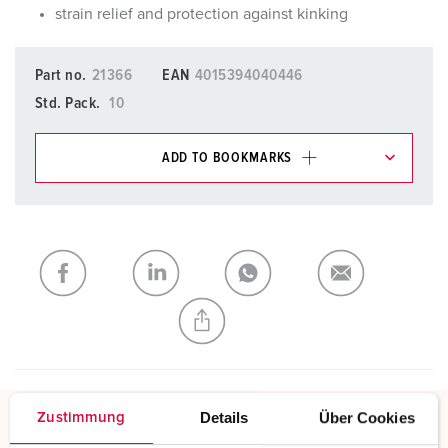
strain relief and protection against kinking
Part no.
21366
EAN
4015394040446
Std. Pack.
10
ADD TO BOOKMARKS
You can manage our products in various lists in the
shopping list / shopping basket area.
My list
(0)
ADD
CREATE A NEW LIST
Details
Über Cookies
Zustimmung