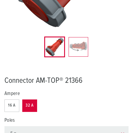
Connector AM-TOP® 21366
Ampere
16 A
32 A
Poles