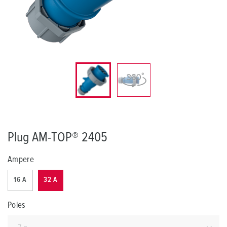
Plug AM-TOP® 2405
Ampere
16 A
32 A
Poles