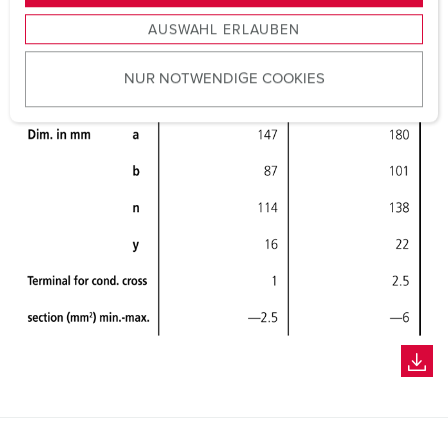
s
AUSWAHL ERLAUBEN
a
u
NUR NOTWENDIGE COOKIES
s
w
a
h
l