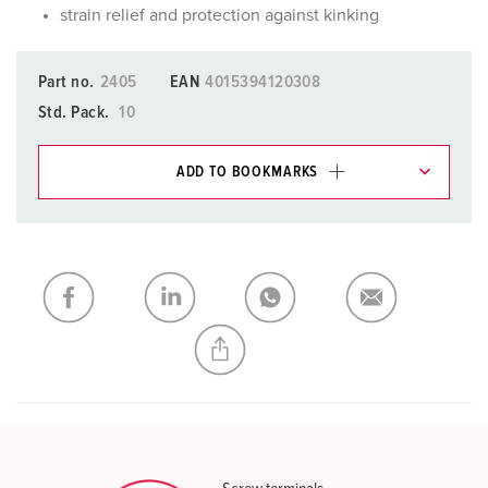
strain relief and protection against kinking
Part no.
2405
EAN
4015394120308
Std. Pack.
10
ADD TO BOOKMARKS
You can manage our products in various lists in the
shopping list / shopping basket area.
My list
(0)
ADD
CREATE A NEW LIST