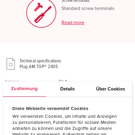
Screw terminals
Standard screw terminals
Read more
Technical specifications
Plug AM-TOP® 2405
Ampere
32 A
Details
Über Cookies
Zustimmung
Poles
7 p
Voltage
230 V
Diese Webseite verwendet Cookies
Wir verwenden Cookies, um Inhalte und Anzeigen
Clock position
9 h
zu personalisieren, Funktionen für soziale Medien
anbieten zu können und die Zugriffe auf unsere
Hertz
50-60 Hz
Website zu analysieren. Außerdem geben wir