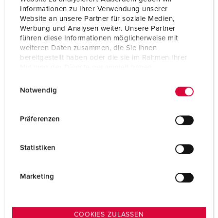
Informationen zu Ihrer Verwendung unserer
Connection technology
Screw terminals
Website an unsere Partner für soziale Medien,
Werbung und Analysen weiter. Unsere Partner
Contact
highly heat resistant contact carrier
führen diese Informationen möglicherweise mit
nickel plated contacts
weiteren Daten zusammen, die Sie ihnen
bereitgestellt haben oder die sie im Rahmen Ihrer
Protection type
IP67
Nutzung der Dienste gesammelt haben.
E
Weight
349 g
Datenschutzerklärung
Impressum
Notwendig
i
Certifications
EAC
n
CQC
w
Präferenzen
i
l
Statistiken
l
i
g
Marketing
u
n
g
COOKIES ZULASSEN