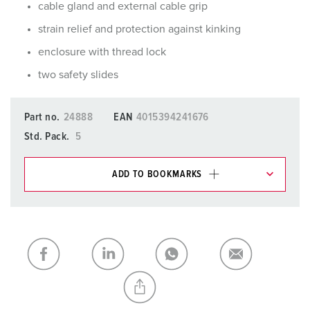
cable gland and external cable grip
strain relief and protection against kinking
enclosure with thread lock
two safety slides
Part no.
24888
EAN
4015394241676
Std. Pack.
5
ADD TO BOOKMARKS
You can manage our products in various lists in the
shopping list / shopping basket area.
My list
(0)
ADD
CREATE A NEW LIST