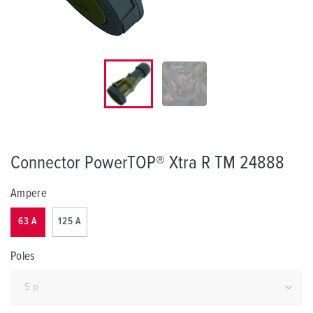
Connector PowerTOP® Xtra R TM 24888
Ampere
63 A
125 A
Poles