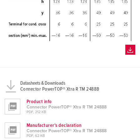
a
h
l
Datasheets & Downloads
Connector PowerTOP® Xtra R TM 24888
Product info
Connector PowerTOP® Xtra R TM 24888
PDF, 212 KB
Manufacturer‘s declaration
Connector PowerTOP® Xtra R TM 24888
PDF, 62 KB