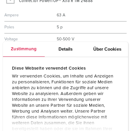
Connector PowerTOP® Xtra R TM 24888
Ampere
63 A
Poles
5 p
Voltage
50-500 V
Details
Über Cookies
Zustimmung
Clock position
2 h
Hertz
300-500 Hz
Diese Webseite verwendet Cookies
Connection technology
Screw terminals
Wir verwenden Cookies, um Inhalte und Anzeigen
zu personalisieren, Funktionen für soziale Medien
Contact
highly heat resistant contact carrier
anbieten zu können und die Zugriffe auf unsere
nickel plated contacts
Website zu analysieren. Außerdem geben wir
X-CONTACT
Informationen zu Ihrer Verwendung unserer
Website an unsere Partner für soziale Medien,
Protection type
IP67
Werbung und Analysen weiter. Unsere Partner
führen diese Informationen möglicherweise mit
Weight
880 g
weiteren Daten zusammen, die Sie ihnen
bereitgestellt haben oder die sie im Rahmen Ihrer