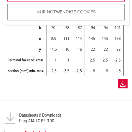
u
NUR NOTWENDIGE COOKIES
s
w
a
h
l
Datasheets & Downloads
Plug AM-TOP® 300