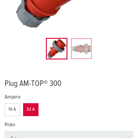
Plug AM-TOP® 300
Ampere
16 A
32 A
Poles