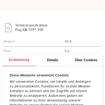
Technical specifications
Plug AM-TOP® 300
Ampere
32 A
Poles
5 p
Details
Über Cookies
Zustimmung
Voltage
400 V
Clock position
6 h
Diese Webseite verwendet Cookies
Hertz
50-60 Hz
Wir verwenden Cookies, um Inhalte und Anzeigen
zu personalisieren, Funktionen für soziale Medien
Connection technology
Screw terminals
anbieten zu können und die Zugriffe auf unsere
Website zu analysieren. Außerdem geben wir
Contact
standard
Informationen zu Ihrer Verwendung unserer