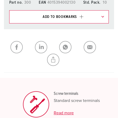
Part no.
300
EAN
4015394002130
Std. Pack.
10
ADD TO BOOKMARKS
You can manage our products in various lists in the
shopping list / shopping basket area.
My list
(0)
ADD
CREATE A NEW LIST
Screw terminals
Standard screw terminals
Read more