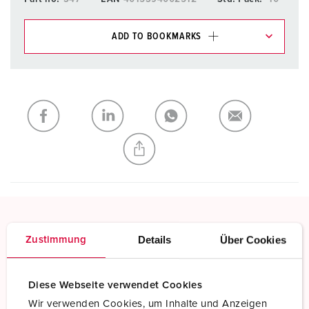
ADD TO BOOKMARKS
You can manage our products in various lists in the
shopping list / shopping basket area.
My list
(0)
ADD
CREATE A NEW LIST
Screw terminals
Details
Über Cookies
Zustimmung
Standard screw terminals
Diese Webseite verwendet Cookies
Read more
Wir verwenden Cookies, um Inhalte und Anzeigen