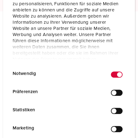
zu personalisieren, Funktionen für soziale Medien
anbieten zu können und die Zugriffe auf unsere
Website zu analysieren. Außerdem geben wir
Informationen zu Ihrer Verwendung unserer
Website an unsere Partner für soziale Medien,
Technical specifications
Werbung und Analysen weiter. Unsere Partner
Wall mounted inlet 347
führen diese Informationen möglicherweise mit
weiteren Daten zusammen, die Sie ihnen
Ampere
32 A
bereitgestellt haben oder die sie im Rahmen Ihrer
Nutzung der Dienste gesammelt haben.
Poles
4 p
E
Datenschutzerklärung
Impressum
Notwendig
i
Voltage
230 V
n
Clock position
9 h
w
Präferenzen
i
Hertz
50-60 Hz
l
Statistiken
l
Connection technology
Screw terminals
i
Contact
standard
g
Marketing
u