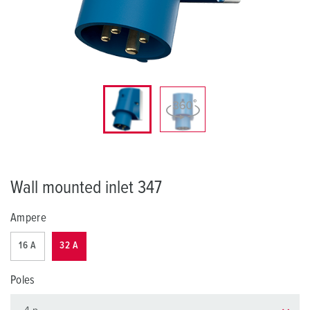
Wall mounted inlet 347
Ampere
16 A
32 A
Poles