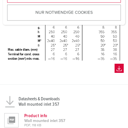
u
NUR NOTWENDIGE COOKIES
s
w
a
h
l
Datasheets & Downloads
Wall mounted inlet 357
Product info
Wall mounted inlet 357
PDF, 118 KB