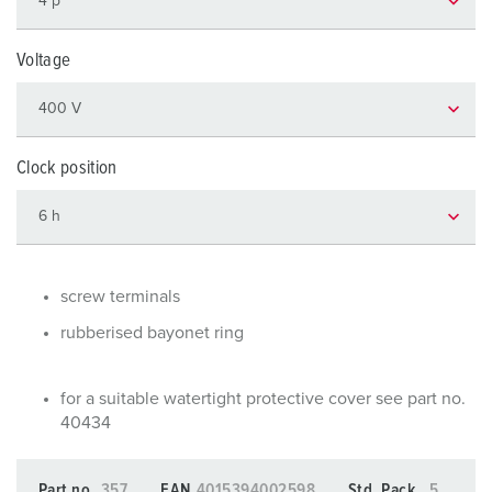
Voltage
Clock position
screw terminals
rubberised bayonet ring
for a suitable watertight protective cover see part no.
40434
Part no.
357
EAN
4015394002598
Std. Pack.
5