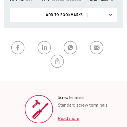
ADD TO BOOKMARKS
You can manage our products in various lists in the
shopping list / shopping basket area.
My list
(0)
ADD
CREATE A NEW LIST
Screw terminals
Standard screw terminals
Read more