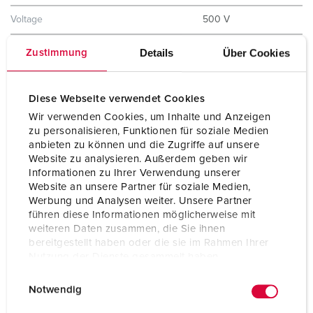
Voltage
500 V
Clock position
7 h
Details
Über Cookies
Zustimmung
Hertz
50-60 Hz
Diese Webseite verwendet Cookies
Protection type
IP44
Wir verwenden Cookies, um Inhalte und Anzeigen
zu personalisieren, Funktionen für soziale Medien
Shutter
No
anbieten zu können und die Zugriffe auf unsere
Website zu analysieren. Außerdem geben wir
Weight
234 g
Informationen zu Ihrer Verwendung unserer
Website an unsere Partner für soziale Medien,
Certifications
EAC
Werbung und Analysen weiter. Unsere Partner
führen diese Informationen möglicherweise mit
weiteren Daten zusammen, die Sie ihnen
bereitgestellt haben oder die sie im Rahmen Ihrer
Nutzung der Dienste gesammelt haben.
E
Datenschutzerklärung
Impressum
Notwendig
i
n