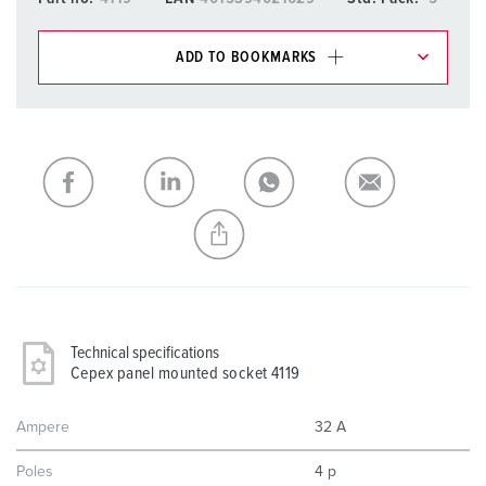
ADD TO BOOKMARKS
You can manage our products in various lists in the
shopping list / shopping basket area.
My list
(0)
ADD
CREATE A NEW LIST
Technical specifications
Cepex panel mounted socket 4119
Ampere
32 A
Poles
4 p