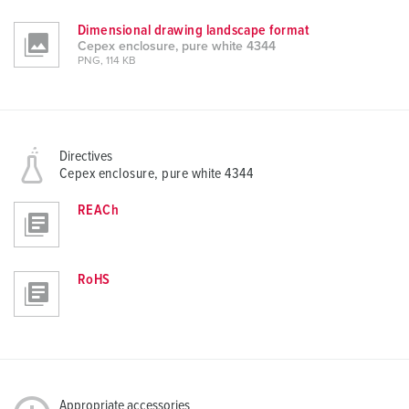
h
Dimensional drawing landscape format
l
Cepex enclosure, pure white 4344
PNG, 114 KB
Directives
Cepex enclosure, pure white 4344
REACh
RoHS
Appropriate accessories