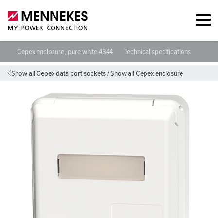
Cepex enclosure, pure white 4344
Technical specifications
Datas
Show all Cepex data port sockets
/
Show all Cepex enclosure