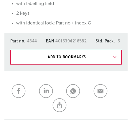
with labelling field
2 keys
with identical lock: Part no + index G
Part no.
4344
EAN
4015394216582
Std. Pack.
5
ADD TO BOOKMARKS
You can manage our products in various lists in the
shopping list / shopping basket area.
My list
(0)
ADD
CREATE A NEW LIST