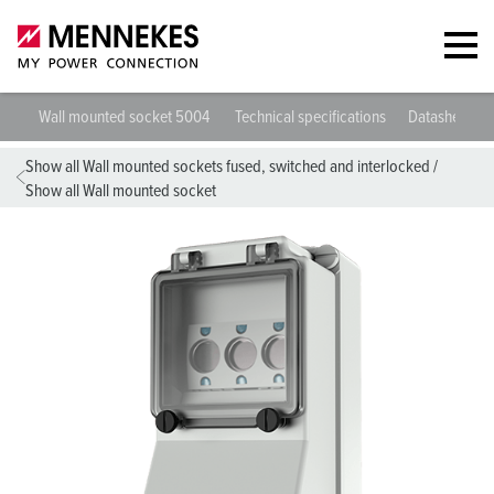
Wall mounted socket 5004
Technical specifications
Datasheets 
Show all Wall mounted sockets fused, switched and interlocked
/
Show all Wall mounted socket