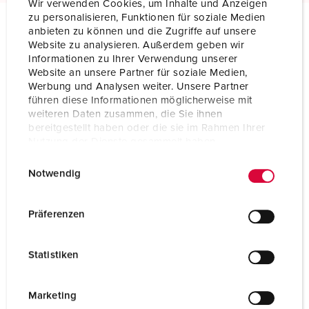
Wir verwenden Cookies, um Inhalte und Anzeigen
zu personalisieren, Funktionen für soziale Medien
anbieten zu können und die Zugriffe auf unsere
Technical specifications
Website zu analysieren. Außerdem geben wir
Wall mounted socket 5004
Informationen zu Ihrer Verwendung unserer
Website an unsere Partner für soziale Medien,
Werbung und Analysen weiter. Unsere Partner
Ampere
16 A
führen diese Informationen möglicherweise mit
weiteren Daten zusammen, die Sie ihnen
Poles
5 p
bereitgestellt haben oder die sie im Rahmen Ihrer
Nutzung der Dienste gesammelt haben.
Voltage
400 V
E
Datenschutzerklärung
Impressum
Notwendig
Clock position
6 h
i
n
Hertz
50-60 Hz
w
Präferenzen
i
Connection technology
Screw terminals
l
Statistiken
l
Contact
standard
i
Protection type
IP44
g
Marketing