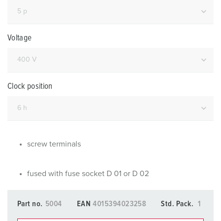
Voltage
Clock position
screw terminals
fused with fuse socket D 01 or D 02
Part no.
5004
EAN
4015394023258
Std. Pack.
1