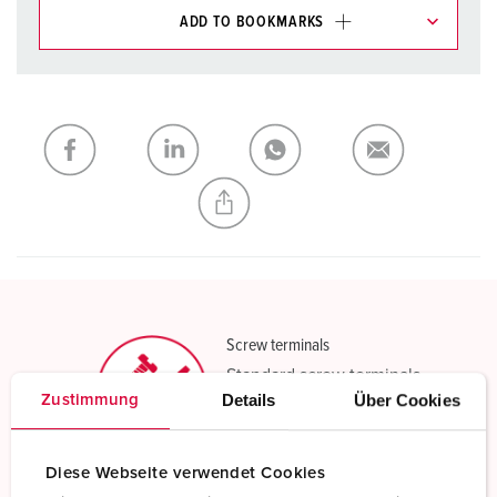
ADD TO BOOKMARKS
You can manage our products in various lists in the
shopping list / shopping basket area.
My list
(0)
ADD
CREATE A NEW LIST
Screw terminals
Standard screw terminals
Details
Über Cookies
Zustimmung
Read more
Diese Webseite verwendet Cookies