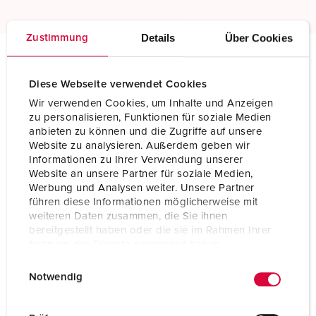
Details
Über Cookies
Zustimmung
Technical specifications
Diese Webseite verwendet Cookies
Connector AM-TOP® 550
Wir verwenden Cookies, um Inhalte und Anzeigen
zu personalisieren, Funktionen für soziale Medien
Ampere
16 A
anbieten zu können und die Zugriffe auf unsere
Website zu analysieren. Außerdem geben wir
Poles
5 p
Informationen zu Ihrer Verwendung unserer
Website an unsere Partner für soziale Medien,
Voltage
400 V
Werbung und Analysen weiter. Unsere Partner
führen diese Informationen möglicherweise mit
Clock position
6 h
weiteren Daten zusammen, die Sie ihnen
bereitgestellt haben oder die sie im Rahmen Ihrer
Hertz
50-60 Hz
Nutzung der Dienste gesammelt haben.
E
Datenschutzerklärung
Impressum
Connection technology
Screw terminals
Notwendig
i
Contact
standard
n