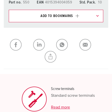
Part no.
550
EAN
4015394004059
Std. Pack.
10
ADD TO BOOKMARKS
You can manage our products in various lists in the
shopping list / shopping basket area.
My list
(0)
ADD
CREATE A NEW LIST
Screw terminals
Standard screw terminals
Read more