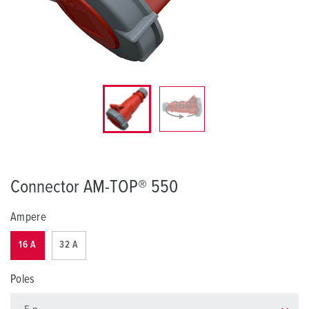
Connector AM-TOP® 550
Ampere
16 A
32 A
Poles