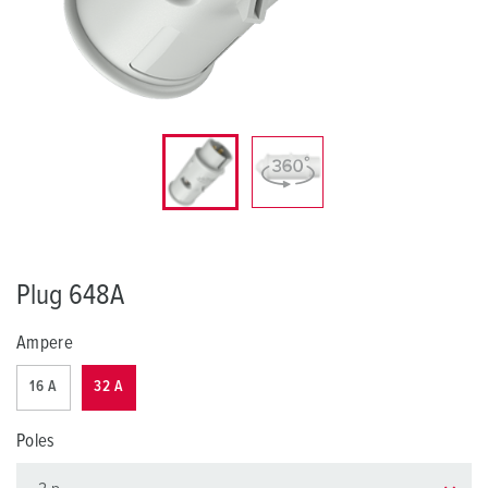
Plug 648A
Ampere
16 A
32 A
Poles