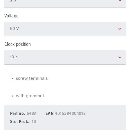
Voltage
Clock position
screw terminals
with grommet
Part no.
648A
EAN
4015394004912
Std. Pack.
10