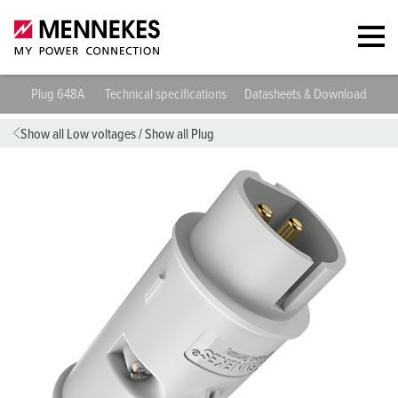
Plug 648A
Technical specifications
Datasheets & Downloads
D
Show all Low voltages
/
Show all Plug