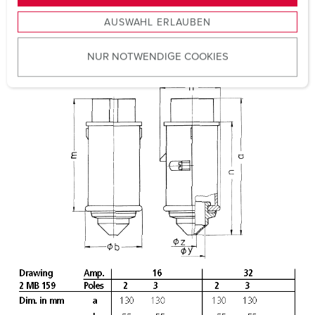
s
Weight
141 g
AUSWAHL ERLAUBEN
a
u
Certifications
EAC
CQC
NUR NOTWENDIGE COOKIES
s
w
a
h
l