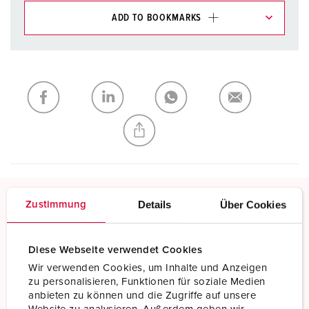
ADD TO BOOKMARKS
You can manage our products in various lists in the
shopping list / shopping basket area.
My list
(0)
ADD
CREATE A NEW LIST
Details
Über Cookies
Zustimmung
Screw terminals
Standard screw terminals
Diese Webseite verwendet Cookies
Wir verwenden Cookies, um Inhalte und Anzeigen
Read more
zu personalisieren, Funktionen für soziale Medien
anbieten zu können und die Zugriffe auf unsere