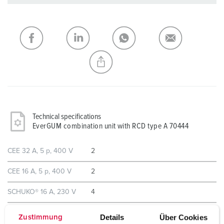
You can manage our products in various lists in the
shopping list / shopping basket area.
My list
(0)
ADD
CREATE A NEW LIST
Technical specifications
EverGUM combination unit with RCD type A 70444
CEE 32 A, 5 p, 400 V
2
CEE 16 A, 5 p, 400 V
2
SCHUKO® 16 A, 230 V
4
Details
Über Cookies
Zustimmung
Fusing
1 RCD 40 A, 4 p, 0.03 A