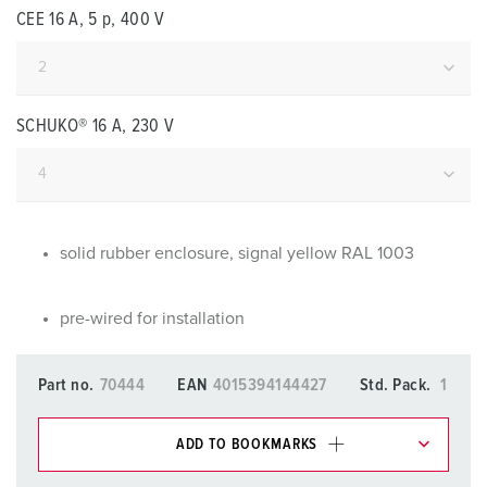
CEE 16 A, 5 p, 400 V
SCHUKO® 16 A, 230 V
solid rubber enclosure, signal yellow RAL 1003
pre-wired for installation
Part no.
70444
EAN
4015394144427
Std. Pack.
1
ADD TO BOOKMARKS