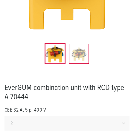
EverGUM combination unit with RCD type
A 70444
CEE 32 A, 5 p, 400 V