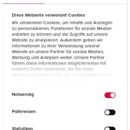
2 MCB´s 16 A, 3 p, C
2 MCB´s 16 A, 1 p, B
Diese Webseite verwendet Cookies
Wir verwenden Cookies, um Inhalte und Anzeigen
zu personalisieren, Funktionen für soziale Medien
Connection/feeder
3 m H07RN-F5G4 with CEE-plug 32
anbieten zu können und die Zugriffe auf unsere
cable
A, 5 p, 400 V
Website zu analysieren. Außerdem geben wir
Informationen zu Ihrer Verwendung unserer
Protection type
IP44
Website an unsere Partner für soziale Medien,
Werbung und Analysen weiter. Unsere Partner
Enclosure material
Solid rubber
führen diese Informationen möglicherweise mit
weiteren Daten zusammen, die Sie ihnen
Weight
14000 g
bereitgestellt haben oder die sie im Rahmen Ihrer
Nutzung der Dienste gesammelt haben.
Length
360 mm
E
Datenschutzerklärung
Impressum
Notwendig
i
Height
330 mm
n
w
Width
340 mm
Präferenzen
i
Certifications
EAC
l
Statistiken