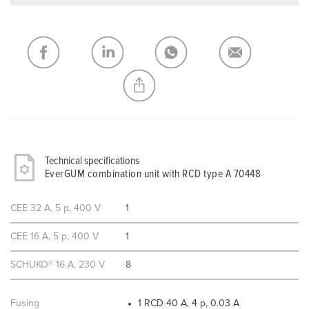
You can manage our products in various lists in the
shopping list / shopping basket area.
My list
(0)
ADD
CREATE A NEW LIST
Technical specifications
EverGUM combination unit with RCD type A 70448
CEE 32 A, 5 p, 400 V
1
CEE 16 A, 5 p, 400 V
1
SCHUKO® 16 A, 230 V
8
Fusing
1 RCD 40 A, 4 p, 0.03 A