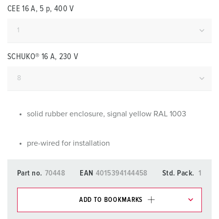
CEE 16 A, 5 p, 400 V
SCHUKO® 16 A, 230 V
solid rubber enclosure, signal yellow RAL 1003
pre-wired for installation
Part no.
70448
EAN
4015394144458
Std. Pack.
1
ADD TO BOOKMARKS