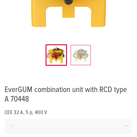
EverGUM combination unit with RCD type
A 70448
CEE 32 A, 5 p, 400 V