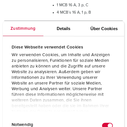
1 MCB 16 A, 3 p, C
4 MCB´s 16 A, 1 p, B
Pre-fuse max.
32 A
Details
Über Cookies
Zustimmung
InA
32 A
Diese Webseite verwendet Cookies
RDF
0.95
Wir verwenden Cookies, um Inhalte und Anzeigen
zu personalisieren, Funktionen für soziale Medien
Connection/feeder
3 m H07RN-F5G4 with CEE-plug 32
anbieten zu können und die Zugriffe auf unsere
cable
A, 5 p, 400 V
Website zu analysieren. Außerdem geben wir
Informationen zu Ihrer Verwendung unserer
Website an unsere Partner für soziale Medien,
Protection type
IP44
Werbung und Analysen weiter. Unsere Partner
führen diese Informationen möglicherweise mit
Enclosure material
Solid rubber
weiteren Daten zusammen, die Sie ihnen
bereitgestellt haben oder die sie im Rahmen Ihrer
Weight
11525 g
Nutzung der Dienste gesammelt haben.
Length
360 mm
E
Datenschutzerklärung
Impressum
Notwendig
i