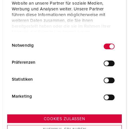
Website an unsere Partner für soziale Medien,
TO THE PRODUCT
Werbung und Analysen weiter. Unsere Partner
führen diese Informationen möglicherweise mit
weiteren Daten zusammen, die Sie ihnen
bereitgestellt haben oder die sie im Rahmen Ihrer
Nutzung der Dienste gesammelt haben.
E
Datenschutzerklärung
Impressum
Notwendig
i
n
w
Präferenzen
i
l
Statistiken
l
i
g
Marketing
u
n
g
COOKIES ZULASSEN
s