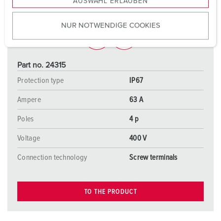
AUSWAHL ERLAUBEN
a
u
NUR NOTWENDIGE COOKIES
s
w
a
h
Part no. 24315
l
Protection type
IP67
Ampere
63 A
Poles
4 p
Voltage
400 V
Connection technology
Screw terminals
TO THE PRODUCT