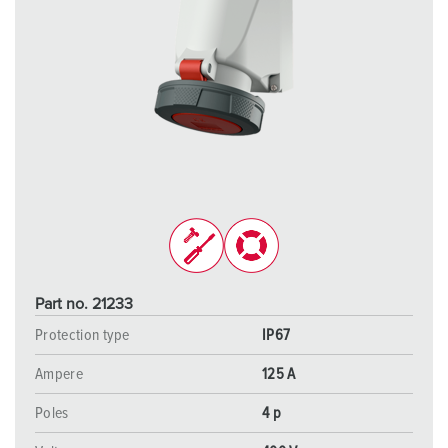
Part no. 21233
Protection type
IP67
Ampere
125 A
Poles
4 p