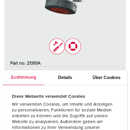
Part no. 21361A
Protection type
IP67
Details
Über Cookies
Zustimmung
Ampere
63 A
Poles
5 p
Diese Webseite verwendet Cookies
Wir verwenden Cookies, um Inhalte und Anzeigen
Voltage
400 V
zu personalisieren, Funktionen für soziale Medien
anbieten zu können und die Zugriffe auf unsere
Connection technology
Screw terminals
Website zu analysieren. Außerdem geben wir
Informationen zu Ihrer Verwendung unserer