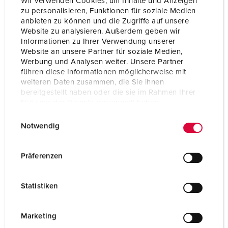
Wir verwenden Cookies, um Inhalte und Anzeigen
zu personalisieren, Funktionen für soziale Medien
anbieten zu können und die Zugriffe auf unsere
Website zu analysieren. Außerdem geben wir
Informationen zu Ihrer Verwendung unserer
Website an unsere Partner für soziale Medien,
Werbung und Analysen weiter. Unsere Partner
führen diese Informationen möglicherweise mit
weiteren Daten zusammen, die Sie ihnen
bereitgestellt haben oder die sie im Rahmen Ihrer
Nutzung der Dienste gesammelt haben.
E
Datenschutzerklärung
Impressum
Notwendig
i
n
w
Part no. 10860
Präferenzen
i
Enclosure material
Plastic
l
Statistiken
Protection type
IP68
l
i
SCHUKO® 16 A, 230 V
3
g
Marketing
u