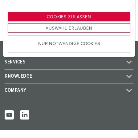
n
TO THE PRODUCT
g
COOKIES ZULASSEN
s
AUSWAHL ERLAUBEN
a
u
NUR NOTWENDIGE COOKIES
s
PRODUCTS/SOLUTIONS
w
a
SERVICES
h
l
KNOWLEDGE
COMPANY