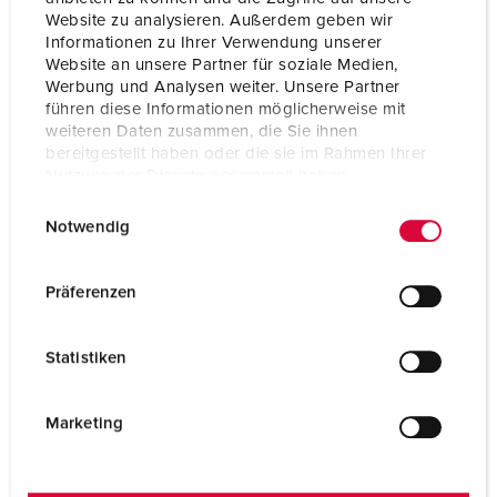
SCHUKO® 16 A, 230 V
1
Website zu analysieren. Außerdem geben wir
Informationen zu Ihrer Verwendung unserer
Website an unsere Partner für soziale Medien,
TO THE PRODUCT
Werbung und Analysen weiter. Unsere Partner
führen diese Informationen möglicherweise mit
weiteren Daten zusammen, die Sie ihnen
bereitgestellt haben oder die sie im Rahmen Ihrer
Nutzung der Dienste gesammelt haben.
E
Datenschutzerklärung
Impressum
Notwendig
i
n
w
Präferenzen
i
l
Statistiken
l
i
g
Marketing
u
n