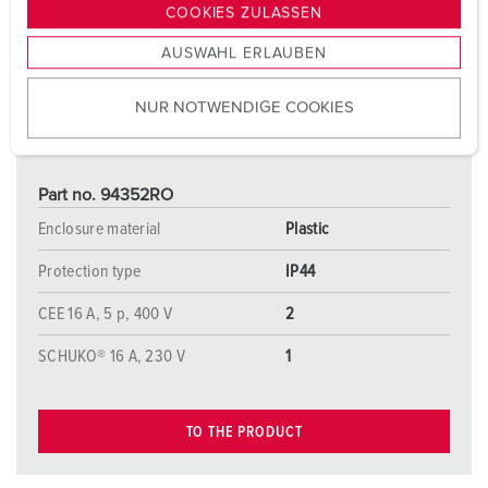
g
COOKIES ZULASSEN
s
AUSWAHL ERLAUBEN
a
u
NUR NOTWENDIGE COOKIES
s
w
a
h
Part no. 94352RO
l
Enclosure material
Plastic
Protection type
IP44
CEE 16 A, 5 p, 400 V
2
SCHUKO® 16 A, 230 V
1
TO THE PRODUCT