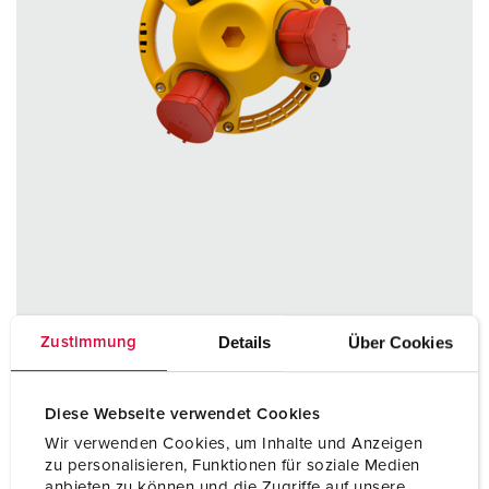
Part no. 94352GE
Details
Über Cookies
Zustimmung
Enclosure material
Plastic
Protection type
IP44
Diese Webseite verwendet Cookies
Wir verwenden Cookies, um Inhalte und Anzeigen
CEE 16 A, 5 p, 400 V
2
zu personalisieren, Funktionen für soziale Medien
anbieten zu können und die Zugriffe auf unsere