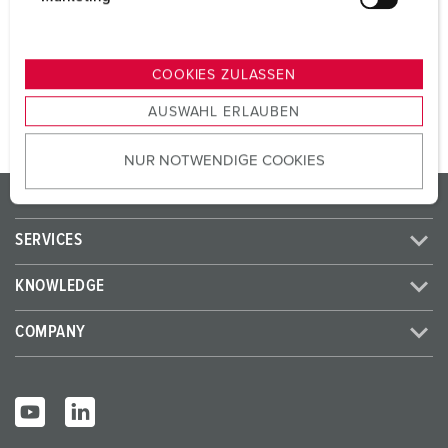
SCHUKO® 16 A, 230 V
2
u
n
g
TO THE PRODUCT
COOKIES ZULASSEN
s
AUSWAHL ERLAUBEN
a
u
NUR NOTWENDIGE COOKIES
s
w
PRODUCTS/SOLUTIONS
a
h
SERVICES
l
KNOWLEDGE
COMPANY