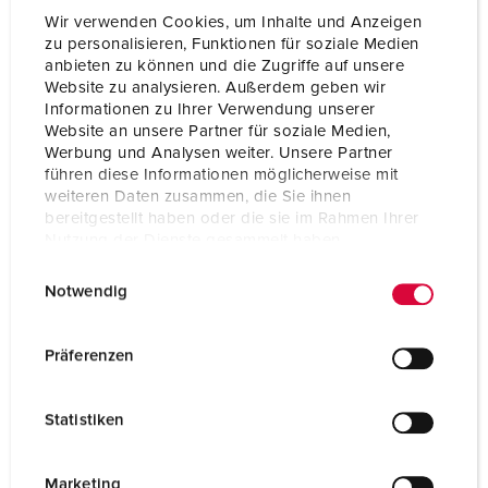
Wir verwenden Cookies, um Inhalte und Anzeigen
zu personalisieren, Funktionen für soziale Medien
anbieten zu können und die Zugriffe auf unsere
Website zu analysieren. Außerdem geben wir
Informationen zu Ihrer Verwendung unserer
Website an unsere Partner für soziale Medien,
Werbung und Analysen weiter. Unsere Partner
führen diese Informationen möglicherweise mit
weiteren Daten zusammen, die Sie ihnen
bereitgestellt haben oder die sie im Rahmen Ihrer
Nutzung der Dienste gesammelt haben.
E
Datenschutzerklärung
Impressum
Notwendig
i
n
Part no. 960003
w
Präferenzen
Enclosure material
Plastic
i
l
Protection type
IP44
Statistiken
l
CEE 16 A, 5 p, 400 V
1
i
g
Marketing