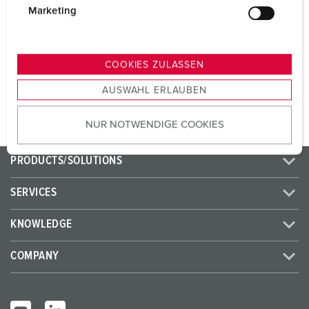
CEE 32 A, 5 p, 400 V
1
g
Marketing
u
SCHUKO® 16 A, 230 V
2
n
g
COOKIES ZULASSEN
s
TO THE PRODUCT
AUSWAHL ERLAUBEN
a
u
NUR NOTWENDIGE COOKIES
s
w
a
PRODUCTS/SOLUTIONS
h
l
SERVICES
KNOWLEDGE
COMPANY