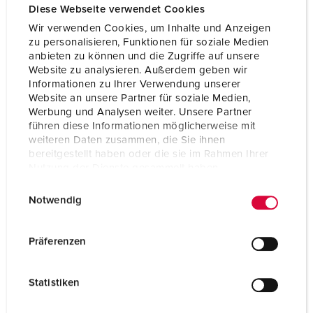
Diese Webseite verwendet Cookies
Wir verwenden Cookies, um Inhalte und Anzeigen
zu personalisieren, Funktionen für soziale Medien
anbieten zu können und die Zugriffe auf unsere
Website zu analysieren. Außerdem geben wir
Informationen zu Ihrer Verwendung unserer
Website an unsere Partner für soziale Medien,
Werbung und Analysen weiter. Unsere Partner
führen diese Informationen möglicherweise mit
weiteren Daten zusammen, die Sie ihnen
bereitgestellt haben oder die sie im Rahmen Ihrer
Nutzung der Dienste gesammelt haben.
E
Datenschutzerklärung
Impressum
Notwendig
i
Part no. 940045
n
Enclosure material
Plastic
w
Präferenzen
i
Protection type
IP67
l
Statistiken
CEE 16 A, 5 p, 400 V
1
l
i