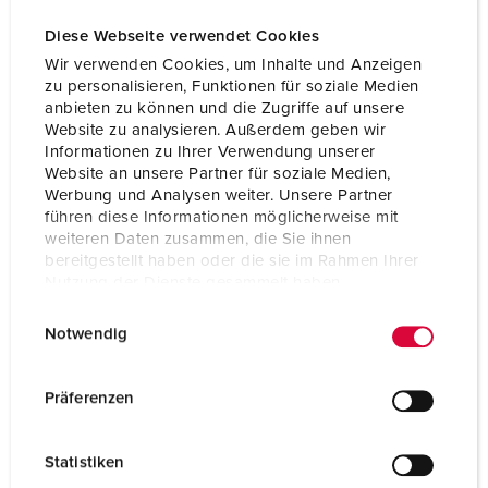
Diese Webseite verwendet Cookies
Wir verwenden Cookies, um Inhalte und Anzeigen
zu personalisieren, Funktionen für soziale Medien
anbieten zu können und die Zugriffe auf unsere
Website zu analysieren. Außerdem geben wir
Informationen zu Ihrer Verwendung unserer
Website an unsere Partner für soziale Medien,
Werbung und Analysen weiter. Unsere Partner
führen diese Informationen möglicherweise mit
weiteren Daten zusammen, die Sie ihnen
bereitgestellt haben oder die sie im Rahmen Ihrer
Nutzung der Dienste gesammelt haben.
E
Datenschutzerklärung
Impressum
Part no. 3215
Notwendig
i
Protection type
IP44
n
w
Präferenzen
Ampere
16 A
i
l
Poles
3 p
Statistiken
l