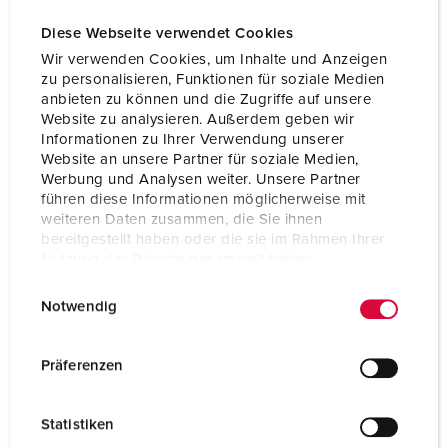
Diese Webseite verwendet Cookies
Wir verwenden Cookies, um Inhalte und Anzeigen
zu personalisieren, Funktionen für soziale Medien
anbieten zu können und die Zugriffe auf unsere
Website zu analysieren. Außerdem geben wir
Informationen zu Ihrer Verwendung unserer
Website an unsere Partner für soziale Medien,
Werbung und Analysen weiter. Unsere Partner
führen diese Informationen möglicherweise mit
weiteren Daten zusammen, die Sie ihnen
bereitgestellt haben oder die sie im Rahmen Ihrer
Nutzung der Dienste gesammelt haben.
E
Datenschutzerklärung
Impressum
Part no. 2289A
Notwendig
i
Protection type
IP67
n
w
Präferenzen
Ampere
16 A
i
l
Poles
3 p
Statistiken
l