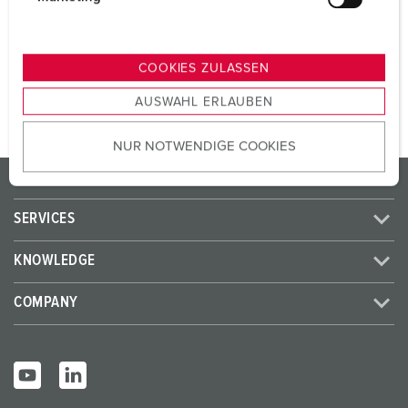
SCHUKO® 16 A, 230 V
1
u
n
g
TO THE PRODUCT
COOKIES ZULASSEN
s
AUSWAHL ERLAUBEN
a
u
NUR NOTWENDIGE COOKIES
s
w
PRODUCTS/SOLUTIONS
a
h
SERVICES
l
KNOWLEDGE
COMPANY