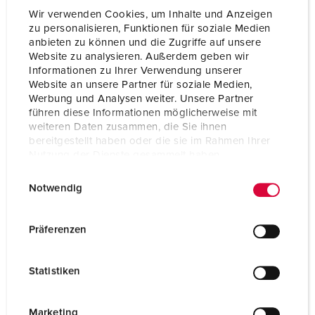
Wir verwenden Cookies, um Inhalte und Anzeigen
zu personalisieren, Funktionen für soziale Medien
anbieten zu können und die Zugriffe auf unsere
Website zu analysieren. Außerdem geben wir
Informationen zu Ihrer Verwendung unserer
Website an unsere Partner für soziale Medien,
Werbung und Analysen weiter. Unsere Partner
führen diese Informationen möglicherweise mit
weiteren Daten zusammen, die Sie ihnen
bereitgestellt haben oder die sie im Rahmen Ihrer
Nutzung der Dienste gesammelt haben.
E
Datenschutzerklärung
Impressum
Notwendig
i
n
Part no. 1651
w
Präferenzen
Enclosure material
Plastic
i
l
Protection type
IP44
Statistiken
l
CEE 32 A, 5 p, 400 V
1
i
g
Marketing