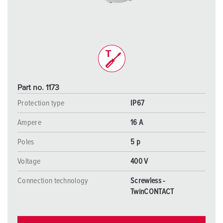
Part no. 1173
Protection type
IP67
Ampere
16 A
Poles
5 p
Voltage
400 V
Connection technology
Screwless -
TwinCONTACT