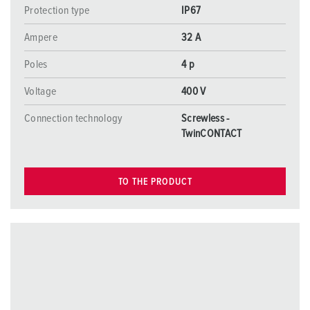
Protection type
IP67
Ampere
32 A
Poles
4 p
Voltage
400 V
Connection technology
Screwless -
TwinCONTACT
TO THE PRODUCT