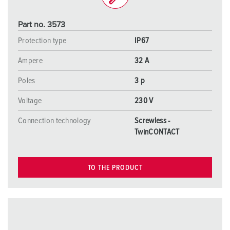
Part no. 3573
Protection type
IP67
Ampere
32 A
Poles
3 p
Voltage
230 V
Connection technology
Screwless -
TwinCONTACT
TO THE PRODUCT