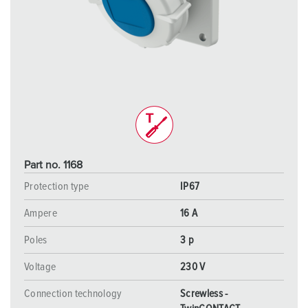
Part no. 1168
Protection type
IP67
Ampere
16 A
Poles
3 p
Voltage
230 V
Connection technology
Screwless -