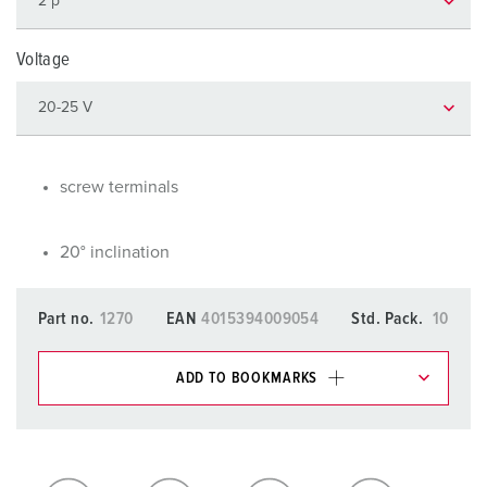
Voltage
screw terminals
20° inclination
Part no.
1270
EAN
4015394009054
Std. Pack.
10
ADD TO BOOKMARKS
You can manage our products in various lists in the
shopping list / shopping basket area.
My list
(0)
ADD