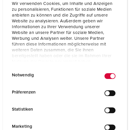
Wir verwenden Cookies, um Inhalte und Anzeigen
Ampere
16 A
zu personalisieren, Funktionen für soziale Medien
anbieten zu können und die Zugriffe auf unsere
Poles
2 p
Website zu analysieren. Außerdem geben wir
Informationen zu Ihrer Verwendung unserer
Voltage
20-25 V
Website an unsere Partner für soziale Medien,
Werbung und Analysen weiter. Unsere Partner
Hertz
50-60 Hz
führen diese Informationen möglicherweise mit
weiteren Daten zusammen, die Sie ihnen
Connection technology
Screw terminals
bereitgestellt haben oder die sie im Rahmen Ihrer
Nutzung der Dienste gesammelt haben.
Contact
standard
E
Datenschutzerklärung
Impressum
Notwendig
Protection type
IP44
i
n
Flange
68x62 mm
w
Präferenzen
i
Fixing hole
53x47 mm
l
Statistiken
Inclination
20 °
l
i
Weight
125 g
g
Marketing