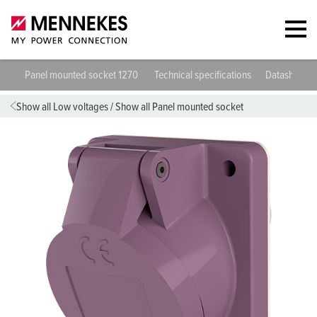
Panel mounted socket 1270
Technical specifications
Datasheets 
Show all Low voltages
/
Show all Panel mounted socket