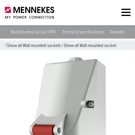
Wall mounted socket 1419
Technical specifications
Datasheets &
Show all Wall mounted sockets
/
Show all Wall mounted socket