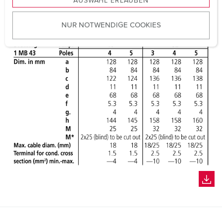
AUSWAHL ERLAUBEN
a
u
NUR NOTWENDIGE COOKIES
s
w
a
h
l