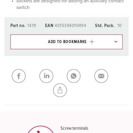
sockets are designed for adding an auxiliary contact
switch
Part no.
1419
EAN
4015394010494
Std. Pack.
10
ADD TO BOOKMARKS
You can manage our products in various lists in the
shopping list / shopping basket area.
My list
(0)
ADD
CREATE A NEW LIST
Screw terminals