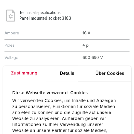
Technical specifications
Panel mounted socket 3183
Ampere
16 A
Poles
4 p
Voltage
600-690 V
Clock position
5 h
Details
Über Cookies
Zustimmung
Hertz
50-60 Hz
Diese Webseite verwendet Cookies
Connection technology
Screw terminals
Wir verwenden Cookies, um Inhalte und Anzeigen
zu personalisieren, Funktionen für soziale Medien
Contact
standard
anbieten zu können und die Zugriffe auf unsere
Website zu analysieren. Außerdem geben wir
Protection type
IP44
Informationen zu Ihrer Verwendung unserer
Website an unsere Partner für soziale Medien,
Flange
75x75 mm