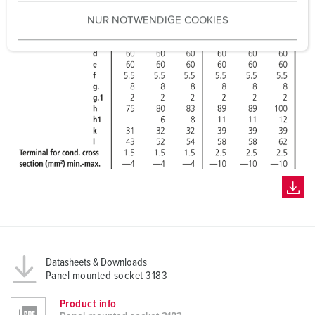
u
NUR NOTWENDIGE COOKIES
s
w
a
h
l
Datasheets & Downloads
Panel mounted socket 3183
Product info