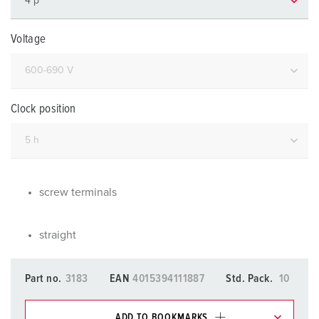
Voltage
Clock position
screw terminals
straight
Part no.
3183
EAN
4015394111887
Std. Pack.
10
ADD TO BOOKMARKS