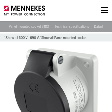
Panel mounted socket 3183
Technical specifications
Datasheets 
Show all 600 V - 690 V
/
Show all Panel mounted socket