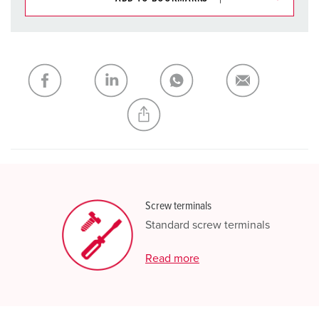
You can manage our products in various lists in the
shopping list / shopping basket area.
My list
(0)
ADD
CREATE A NEW LIST
Screw terminals
Standard screw terminals
Read more