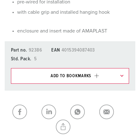
pre-wired for installation
with cable grip and installed hanging hook
enclosure and insert made of AMAPLAST
Part no.
92386
EAN
4015394087403
Std. Pack.
5
ADD TO BOOKMARKS
You can manage our products in various lists in the
shopping list / shopping basket area.
My list
(0)
ADD
CREATE A NEW LIST