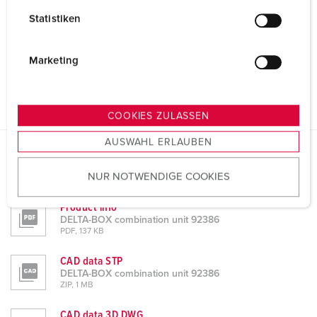
l
Statistiken
l
i
g
Marketing
u
n
g
COOKIES ZULASSEN
s
AUSWAHL ERLAUBEN
a
u
Datasheets & Downloads
NUR NOTWENDIGE COOKIES
s
DELTA-BOX combination unit 92386
w
Product info
a
DELTA-BOX combination unit 92386
h
PDF, 137 KB
l
CAD data STP
DELTA-BOX combination unit 92386
ZIP, 1 MB
CAD data 3D DWG