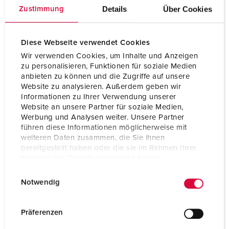
Details
Über Cookies
Zustimmung
Diese Webseite verwendet Cookies
Wir verwenden Cookies, um Inhalte und Anzeigen
zu personalisieren, Funktionen für soziale Medien
anbieten zu können und die Zugriffe auf unsere
Website zu analysieren. Außerdem geben wir
Informationen zu Ihrer Verwendung unserer
Website an unsere Partner für soziale Medien,
Werbung und Analysen weiter. Unsere Partner
führen diese Informationen möglicherweise mit
weiteren Daten zusammen, die Sie ihnen
bereitgestellt haben oder die sie im Rahmen Ihrer
Nutzung der Dienste gesammelt haben.
E
Datenschutzerklärung
Impressum
Notwendig
i
n
w
Präferenzen
i