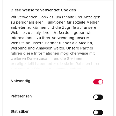
Diese Webseite verwendet Cookies
Wir verwenden Cookies, um Inhalte und Anzeigen
zu personalisieren, Funktionen für soziale Medien
anbieten zu können und die Zugriffe auf unsere
Website zu analysieren. Außerdem geben wir
Informationen zu Ihrer Verwendung unserer
Website an unsere Partner für soziale Medien,
Werbung und Analysen weiter. Unsere Partner
führen diese Informationen möglicherweise mit
weiteren Daten zusammen, die Sie ihnen
bereitgestellt haben oder die sie im Rahmen Ihrer
Nutzung der Dienste gesammelt haben.
E
Datenschutzerklärung
Impressum
Notwendig
i
n
w
Präferenzen
i
l
Statistiken
l