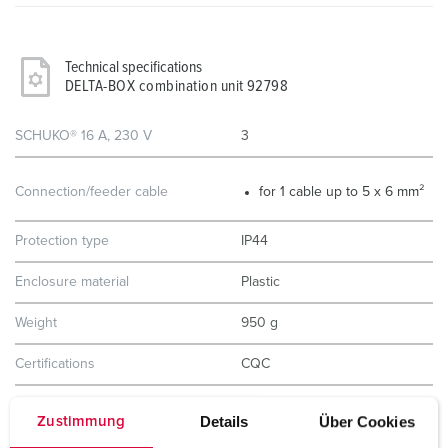
Technical specifications
DELTA-BOX combination unit 92798
SCHUKO® 16 A, 230 V
3
Connection/feeder cable
for 1 cable up to 5 x 6 mm²
Protection type
IP44
Enclosure material
Plastic
Weight
950 g
Certifications
CQC
Storage receptacle combination
A
Details
Über Cookies
Zustimmung