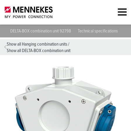
DELTA-BOX combination unit 92798
Technical specifications
Dat
Show all Hanging combination units
/
Show all DELTA-BOX combination unit