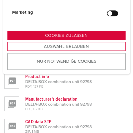
i
g
Marketing
u
n
g
COOKIES ZULASSEN
s
AUSWAHL ERLAUBEN
a
u
Datasheets & Downloads
NUR NOTWENDIGE COOKIES
s
DELTA-BOX combination unit 92798
w
a
Product info
DELTA-BOX combination unit 92798
h
PDF, 127 KB
l
Manufacturer‘s declaration
DELTA-BOX combination unit 92798
PDF, 62 KB
CAD data STP
DELTA-BOX combination unit 92798
ZIP, 1 MB