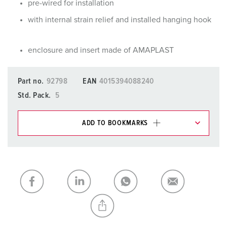
pre-wired for installation
with internal strain relief and installed hanging hook
enclosure and insert made of AMAPLAST
Part no.
92798
EAN
4015394088240
Std. Pack.
5
ADD TO BOOKMARKS
You can manage our products in various lists in the
shopping list / shopping basket area.
My list
(0)
ADD
CREATE A NEW LIST