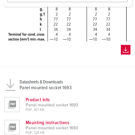
w
a
h
l
Datasheets & Downloads
Panel mounted socket 1693
Product info
Panel mounted socket 1693
PDF, 167 KB
Mounting instructions
Panel mounted socket 1693
PDF, 128 KB