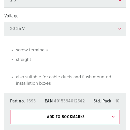
Voltage
screw terminals
straight
also suitable for cable ducts and flush mounted
installation boxes
Part no.
1693
EAN
4015394012542
Std. Pack.
10
ADD TO BOOKMARKS
You can manage our products in various lists in the