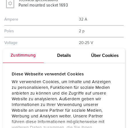
Panel mounted socket 1693
Ampere
32 A
Poles
2 p
Voltage
20-25 V
Hertz
50-60 Hz
Details
Über Cookies
Zustimmung
Connection technology
Screw terminals
Diese Webseite verwendet Cookies
Contact
standard
Wir verwenden Cookies, um Inhalte und Anzeigen
zu personalisieren, Funktionen für soziale Medien
Protection type
IP44
anbieten zu können und die Zugriffe auf unsere
Website zu analysieren. Außerdem geben wir
Flange
75x75 mm
Informationen zu Ihrer Verwendung unserer
Website an unsere Partner für soziale Medien,
Fixing hole
60x60 mm
Werbung und Analysen weiter. Unsere Partner
führen diese Informationen möglicherweise mit
Weight
128 g
weiteren Daten zusammen, die Sie ihnen