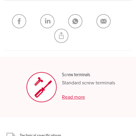
shopping list / shopping basket area.
My list
(0)
ADD
CREATE A NEW LIST
Screw terminals
Standard screw terminals
Read more
Technical specifications